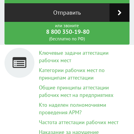
Отправить
или звоните
8 800 350-19-80
(бесплатно по РФ)
Ключевые задачи аттестации
рабочих мест
Категории рабочих мест по
принципам аттестации
Общие принципы аттестации
рабочих мест на предприятиях
Кто наделен полномочиями
проведения АРМ?
Частота аттестации рабочих мест
Наказание за нарушение