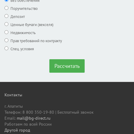
Без обеспечения
Поручительство
Депозит
Ценные бумаги (векселя)
Недвижимость
Прав требований по контракту
Спец. условия
Рассчитать
Контакты
г. Апатиты
Телефон: 8 800 350-19-80 | Бесплатный звонок
Email:
mail@bg-direct.ru
Работаем по всей России
Другой город